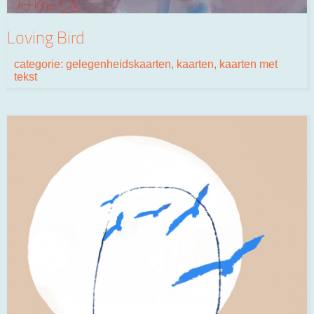
Loving Bird
categorie:
gelegenheidskaarten
,
kaarten
,
kaarten met
tekst