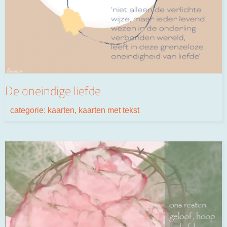
De oneindige liefde
categorie:
kaarten
,
kaarten met tekst