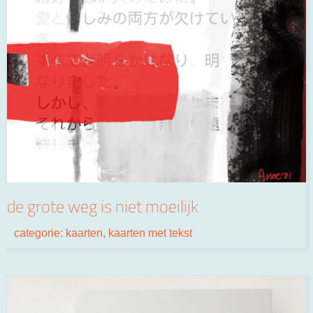
de grote weg is niet moeilijk
categorie:
kaarten
,
kaarten met tekst