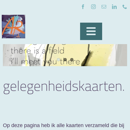
Ga
naar
inhoud
Toggle
Navigatio
home
over mij
gelegenheidskaarten.
kunst op een kaart
inspiratie
Op deze pagina heb ik alle kaarten verzameld die bij
nieuws