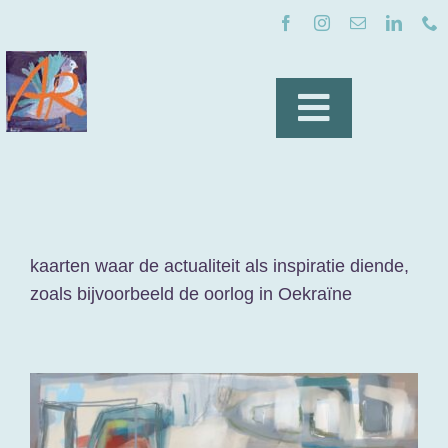
Ga
naar
inhoud
Toggle
Navigatio
home
over mij
kaarten waar de actualiteit als inspiratie diende,
zoals bijvoorbeeld de oorlog in Oekraïne
kunst op een kaart
inspiratie
nieuws