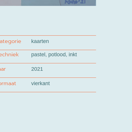
ategorie
kaarten
echniek
pastel, potlood, inkt
aar
2021
ormaat
vierkant