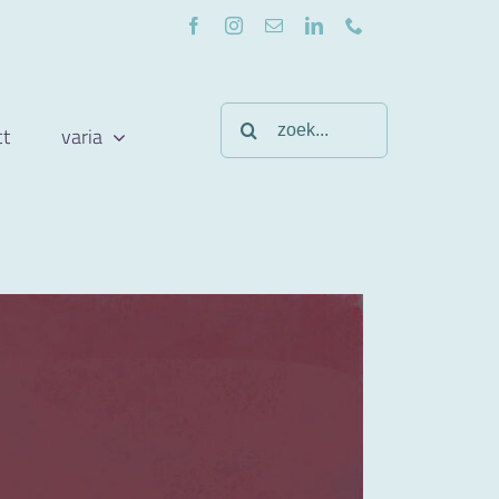
Zoeken
ct
varia
naar:
Previous
Next