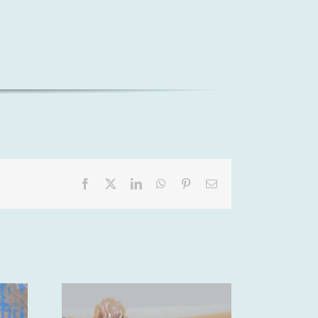
Facebook
X
LinkedIn
WhatsApp
Pinterest
E-
mail