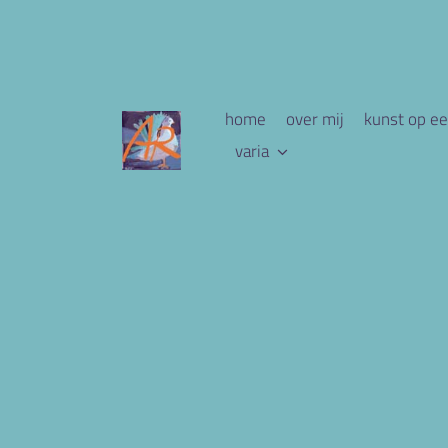
home
over mij
kunst op ee
varia